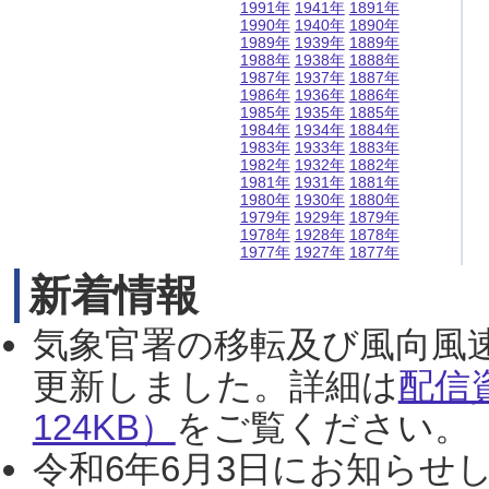
1991年
1941年
1891年
1990年
1940年
1890年
1989年
1939年
1889年
1988年
1938年
1888年
1987年
1937年
1887年
1986年
1936年
1886年
1985年
1935年
1885年
1984年
1934年
1884年
1983年
1933年
1883年
1982年
1932年
1882年
1981年
1931年
1881年
1980年
1930年
1880年
1979年
1929年
1879年
1978年
1928年
1878年
1977年
1927年
1877年
新着情報
気象官署の移転及び風向風
更新しました。詳細は
配信
124KB）
をご覧ください。（2
令和6年6月3日にお知らせし