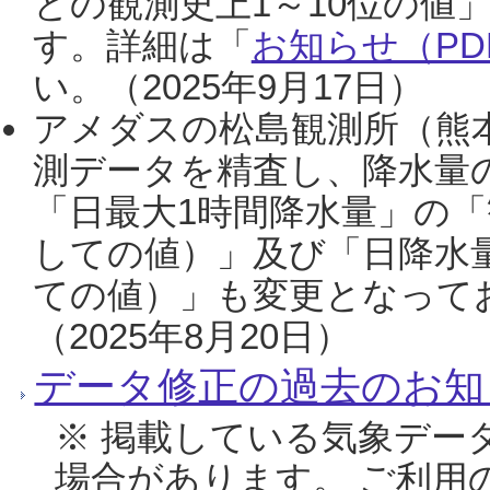
との観測史上1～10位の値
す。詳細は「
お知らせ（PDF
い。（2025年9月17日）
アメダスの松島観測所（熊本
測データを精査し、降水量
「日最大1時間降水量」の「
しての値）」及び「日降水
ての値）」も変更となって
（2025年8月20日）
データ修正の過去のお知
※ 掲載している気象デー
場合があります。 ご利用