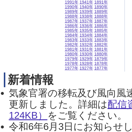
1991年
1941年
1891年
1990年
1940年
1890年
1989年
1939年
1889年
1988年
1938年
1888年
1987年
1937年
1887年
1986年
1936年
1886年
1985年
1935年
1885年
1984年
1934年
1884年
1983年
1933年
1883年
1982年
1932年
1882年
1981年
1931年
1881年
1980年
1930年
1880年
1979年
1929年
1879年
1978年
1928年
1878年
1977年
1927年
1877年
新着情報
気象官署の移転及び風向風
更新しました。詳細は
配信
124KB）
をご覧ください。（2
令和6年6月3日にお知らせし