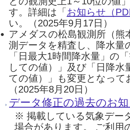
との観測史上1～10位の値
す。詳細は「
お知らせ（PDF
い。（2025年9月17日）
アメダスの松島観測所（熊本
測データを精査し、降水量
「日最大1時間降水量」の「
しての値）」及び「日降水
ての値）」も変更となって
（2025年8月20日）
データ修正の過去のお知
※ 掲載している気象デー
場合があります。 ご利用