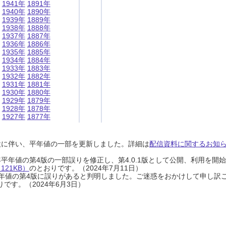
1941年
1891年
1940年
1890年
1939年
1889年
1938年
1888年
1937年
1887年
1936年
1886年
1935年
1885年
1934年
1884年
1933年
1883年
1932年
1882年
1931年
1881年
1930年
1880年
1929年
1879年
1928年
1878年
1927年
1877年
設に伴い、平年値の一部を更新しました。詳細は
配信資料に関するお知らせ
0年平年値の第4版の一部誤りを修正し、第4.0.1版として公開、利用を
21KB）
のとおりです。（2024年7月11日）
0年平年値の第4版に誤りがあると判明しました。ご迷惑をおかけして申し訳
です。（2024年6月3日）