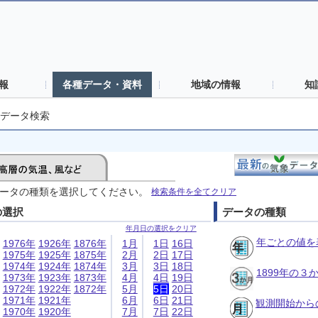
報
各種データ・資料
地域の情報
知
データ検索
ータの種類を選択してください。
検索条件を全てクリア
の選択
データの種類
年月日の選択をクリア
年ごとの値を
1976年
1926年
1876年
1月
1日
16日
1975年
1925年
1875年
2月
2日
17日
1974年
1924年
1874年
3月
3日
18日
1899年の
1973年
1923年
1873年
4月
4日
19日
1972年
1922年
1872年
5月
5日
20日
1971年
1921年
6月
6日
21日
観測開始から
1970年
1920年
7月
7日
22日