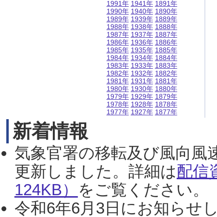
1991年
1941年
1891年
1990年
1940年
1890年
1989年
1939年
1889年
1988年
1938年
1888年
1987年
1937年
1887年
1986年
1936年
1886年
1985年
1935年
1885年
1984年
1934年
1884年
1983年
1933年
1883年
1982年
1932年
1882年
1981年
1931年
1881年
1980年
1930年
1880年
1979年
1929年
1879年
1978年
1928年
1878年
1977年
1927年
1877年
新着情報
気象官署の移転及び風向風
更新しました。詳細は
配信
124KB）
をご覧ください。（2
令和6年6月3日にお知らせし