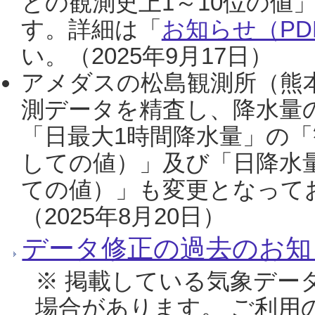
との観測史上1～10位の値
す。詳細は「
お知らせ（PDF
い。（2025年9月17日）
アメダスの松島観測所（熊本
測データを精査し、降水量
「日最大1時間降水量」の「
しての値）」及び「日降水
ての値）」も変更となって
（2025年8月20日）
データ修正の過去のお知
※ 掲載している気象デー
場合があります。 ご利用