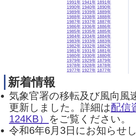
1991年
1941年
1891年
1990年
1940年
1890年
1989年
1939年
1889年
1988年
1938年
1888年
1987年
1937年
1887年
1986年
1936年
1886年
1985年
1935年
1885年
1984年
1934年
1884年
1983年
1933年
1883年
1982年
1932年
1882年
1981年
1931年
1881年
1980年
1930年
1880年
1979年
1929年
1879年
1978年
1928年
1878年
1977年
1927年
1877年
新着情報
気象官署の移転及び風向風
更新しました。詳細は
配信
124KB）
をご覧ください。（2
令和6年6月3日にお知らせし