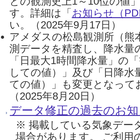
との観測史上1～10位の値
す。詳細は「
お知らせ（PDF
い。（2025年9月17日）
アメダスの松島観測所（熊本
測データを精査し、降水量
「日最大1時間降水量」の「
しての値）」及び「日降水
ての値）」も変更となって
（2025年8月20日）
データ修正の過去のお知
※ 掲載している気象デー
場合があります。 ご利用