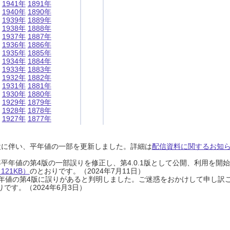
1941年
1891年
1940年
1890年
1939年
1889年
1938年
1888年
1937年
1887年
1936年
1886年
1935年
1885年
1934年
1884年
1933年
1883年
1932年
1882年
1931年
1881年
1930年
1880年
1929年
1879年
1928年
1878年
1927年
1877年
設に伴い、平年値の一部を更新しました。詳細は
配信資料に関するお知らせ
0年平年値の第4版の一部誤りを修正し、第4.0.1版として公開、利用を
21KB）
のとおりです。（2024年7月11日）
0年平年値の第4版に誤りがあると判明しました。ご迷惑をおかけして申し訳
です。（2024年6月3日）