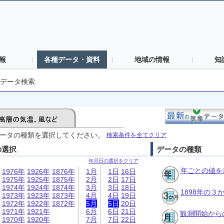
報
各種データ・資料
地域の情報
知
データ検索
ータの種類を選択してください。
検索条件を全てクリア
の選択
データの種類
年月日の選択をクリア
年ごとの値を
1976年
1926年
1876年
1月
1日
16日
1975年
1925年
1875年
2月
2日
17日
1974年
1924年
1874年
3月
3日
18日
1898年の
1973年
1923年
1873年
4月
4日
19日
1972年
1922年
1872年
5月
5日
20日
1971年
1921年
6月
6日
21日
観測開始から
1970年
1920年
7月
7日
22日