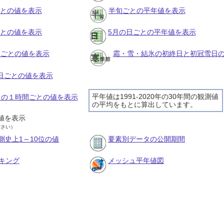
ごとの値を表示
半旬ごとの平年値を表示
ごとの値を表示
5月の日ごとの平年値を表示
旬ごとの値を表示
霜・雪・結氷の初終日と初冠雪日
の日ごとの値を表示
平年値は1991-2020年の30年間の観測値
5日の１時間ごとの値を表示
の平均をもとに算出しています。
値を表示
ださい）
測史上1～10位の値
要素別データの公開期間
キング
メッシュ平年値図