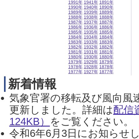
1991年
1941年
1891年
1990年
1940年
1890年
1989年
1939年
1889年
1988年
1938年
1888年
1987年
1937年
1887年
1986年
1936年
1886年
1985年
1935年
1885年
1984年
1934年
1884年
1983年
1933年
1883年
1982年
1932年
1882年
1981年
1931年
1881年
1980年
1930年
1880年
1979年
1929年
1879年
1978年
1928年
1878年
1977年
1927年
1877年
新着情報
気象官署の移転及び風向風
更新しました。詳細は
配信
124KB）
をご覧ください。（2
令和6年6月3日にお知らせし