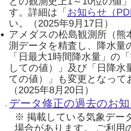
との観測史上1～10位の値
す。詳細は「
お知らせ（PDF
い。（2025年9月17日）
アメダスの松島観測所（熊本
測データを精査し、降水量
「日最大1時間降水量」の「
しての値）」及び「日降水
ての値）」も変更となって
（2025年8月20日）
データ修正の過去のお知
※ 掲載している気象デー
場合があります。 ご利用