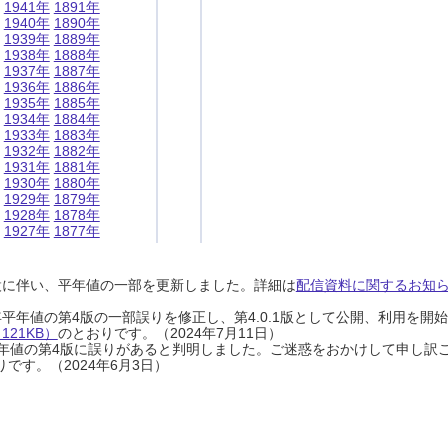
1941年
1891年
1940年
1890年
1939年
1889年
1938年
1888年
1937年
1887年
1936年
1886年
1935年
1885年
1934年
1884年
1933年
1883年
1932年
1882年
1931年
1881年
1930年
1880年
1929年
1879年
1928年
1878年
1927年
1877年
設に伴い、平年値の一部を更新しました。詳細は
配信資料に関するお知らせ
0年平年値の第4版の一部誤りを修正し、第4.0.1版として公開、利用を
21KB）
のとおりです。（2024年7月11日）
0年平年値の第4版に誤りがあると判明しました。ご迷惑をおかけして申し訳
です。（2024年6月3日）