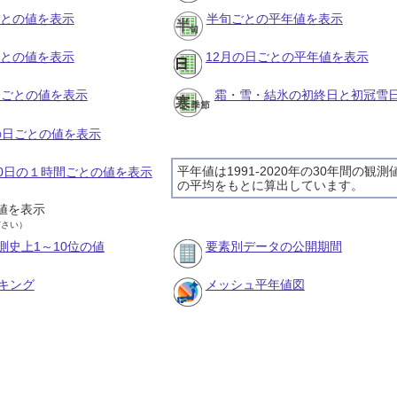
ごとの値を表示
半旬ごとの平年値を表示
ごとの値を表示
12月の日ごとの平年値を表示
旬ごとの値を表示
霜・雪・結氷の初終日と初冠雪
月の日ごとの値を表示
平年値は1991-2020年の30年間の観測
月30日の１時間ごとの値を表示
の平均をもとに算出しています。
値を表示
ださい）
測史上1～10位の値
要素別データの公開期間
キング
メッシュ平年値図