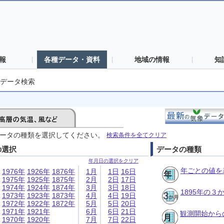
報
各種データ・資料
地域の情報
知
データ検索
ータの種類を選択してください。
検索条件を全てクリア
の選択
データの種類
年月日の選択をクリア
年ごとの値を
1976年
1926年
1876年
1月
1日
16日
1975年
1925年
1875年
2月
2日
17日
1974年
1924年
1874年
3月
3日
18日
1895年の
1973年
1923年
1873年
4月
4日
19日
1972年
1922年
1872年
5月
5日
20日
1971年
1921年
6月
6日
21日
観測開始から
1970年
1920年
7月
7日
22日