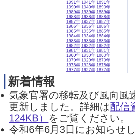
1991年
1941年
1891年
1990年
1940年
1890年
1989年
1939年
1889年
1988年
1938年
1888年
1987年
1937年
1887年
1986年
1936年
1886年
1985年
1935年
1885年
1984年
1934年
1884年
1983年
1933年
1883年
1982年
1932年
1882年
1981年
1931年
1881年
1980年
1930年
1880年
1979年
1929年
1879年
1978年
1928年
1878年
1977年
1927年
1877年
新着情報
気象官署の移転及び風向風
更新しました。詳細は
配信
124KB）
をご覧ください。（2
令和6年6月3日にお知らせし