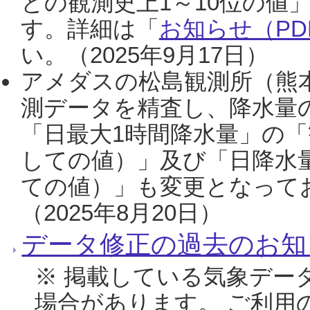
との観測史上1～10位の値
す。詳細は「
お知らせ（PDF
い。（2025年9月17日）
アメダスの松島観測所（熊本
測データを精査し、降水量
「日最大1時間降水量」の「
しての値）」及び「日降水
ての値）」も変更となって
（2025年8月20日）
データ修正の過去のお知
※ 掲載している気象デー
場合があります。 ご利用