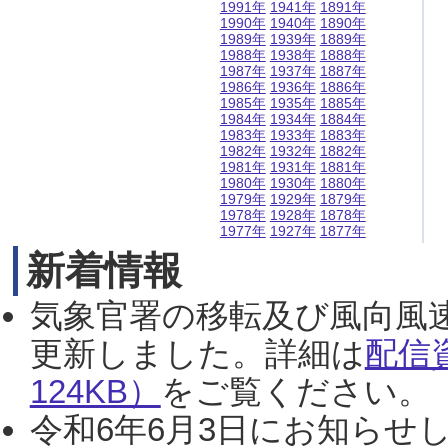
1991年
1941年
1891年
1990年
1940年
1890年
1989年
1939年
1889年
1988年
1938年
1888年
1987年
1937年
1887年
1986年
1936年
1886年
1985年
1935年
1885年
1984年
1934年
1884年
1983年
1933年
1883年
1982年
1932年
1882年
1981年
1931年
1881年
1980年
1930年
1880年
1979年
1929年
1879年
1978年
1928年
1878年
1977年
1927年
1877年
新着情報
気象官署の移転及び風向風
更新しました。詳細は
配信
124KB）
をご覧ください。（2
令和6年6月3日にお知らせし