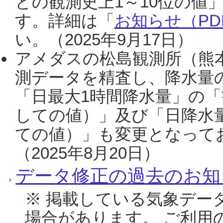
との観測史上1～10位の値
す。詳細は「
お知らせ（PDF
い。（2025年9月17日）
アメダスの松島観測所（熊本
測データを精査し、降水量
「日最大1時間降水量」の「
しての値）」及び「日降水
ての値）」も変更となって
（2025年8月20日）
データ修正の過去のお知
※ 掲載している気象デー
場合があります。 ご利用