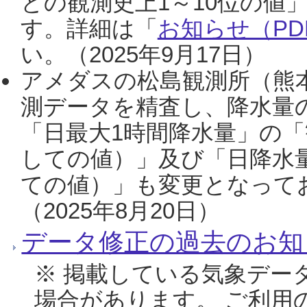
との観測史上1～10位の値
す。詳細は「
お知らせ（PDF
い。（2025年9月17日）
アメダスの松島観測所（熊本
測データを精査し、降水量
「日最大1時間降水量」の「
しての値）」及び「日降水
ての値）」も変更となって
（2025年8月20日）
データ修正の過去のお知
※ 掲載している気象デー
場合があります。 ご利用