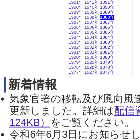
1991年
1941年
1891年
1990年
1940年
1890年
1989年
1939年
1889年
1988年
1938年
1888年
1987年
1937年
1887年
1986年
1936年
1886年
1985年
1935年
1885年
1984年
1934年
1884年
1983年
1933年
1883年
1982年
1932年
1882年
1981年
1931年
1881年
1980年
1930年
1880年
1979年
1929年
1879年
1978年
1928年
1878年
1977年
1927年
1877年
新着情報
気象官署の移転及び風向風
更新しました。詳細は
配信
124KB）
をご覧ください。（2
令和6年6月3日にお知らせし