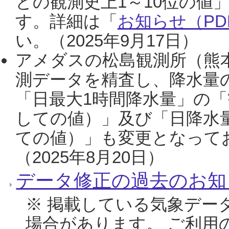
との観測史上1～10位の値
す。詳細は「
お知らせ（PDF
い。（2025年9月17日）
アメダスの松島観測所（熊本
測データを精査し、降水量
「日最大1時間降水量」の「
しての値）」及び「日降水
ての値）」も変更となって
（2025年8月20日）
データ修正の過去のお知
※ 掲載している気象デー
場合があります。 ご利用