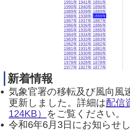
1991年
1941年
1891年
1990年
1940年
1890年
1989年
1939年
1889年
1988年
1938年
1888年
1987年
1937年
1887年
1986年
1936年
1886年
1985年
1935年
1885年
1984年
1934年
1884年
1983年
1933年
1883年
1982年
1932年
1882年
1981年
1931年
1881年
1980年
1930年
1880年
1979年
1929年
1879年
1978年
1928年
1878年
1977年
1927年
1877年
新着情報
気象官署の移転及び風向風
更新しました。詳細は
配信
124KB）
をご覧ください。（2
令和6年6月3日にお知らせし