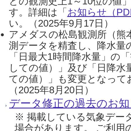
との観測史上1～10位の値
す。詳細は「
お知らせ（PDF
い。（2025年9月17日）
アメダスの松島観測所（熊本
測データを精査し、降水量
「日最大1時間降水量」の「
しての値）」及び「日降水
ての値）」も変更となって
（2025年8月20日）
データ修正の過去のお知
※ 掲載している気象デー
場合があります。 ご利用