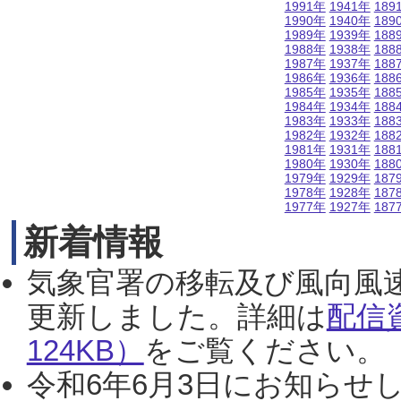
1991年
1941年
189
1990年
1940年
189
1989年
1939年
188
1988年
1938年
188
1987年
1937年
188
1986年
1936年
188
1985年
1935年
188
1984年
1934年
188
1983年
1933年
188
1982年
1932年
188
1981年
1931年
188
1980年
1930年
188
1979年
1929年
187
1978年
1928年
187
1977年
1927年
187
新着情報
気象官署の移転及び風向風
更新しました。詳細は
配信
124KB）
をご覧ください。（2
令和6年6月3日にお知らせし