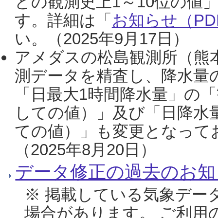
との観測史上1～10位の値
す。詳細は「
お知らせ（PDF
い。（2025年9月17日）
アメダスの松島観測所（熊本
測データを精査し、降水量
「日最大1時間降水量」の「
しての値）」及び「日降水
ての値）」も変更となって
（2025年8月20日）
データ修正の過去のお知
※ 掲載している気象デー
場合があります。 ご利用