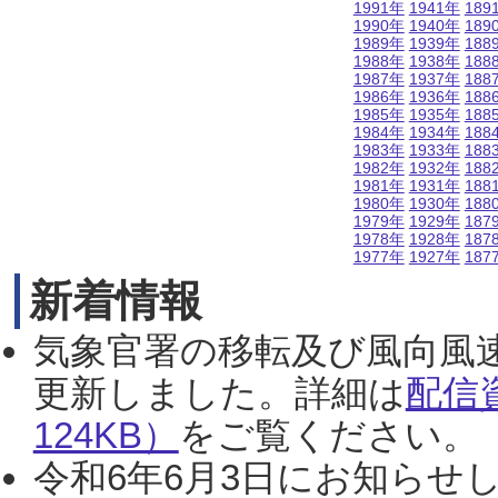
1991年
1941年
189
1990年
1940年
189
1989年
1939年
188
1988年
1938年
188
1987年
1937年
188
1986年
1936年
188
1985年
1935年
188
1984年
1934年
188
1983年
1933年
188
1982年
1932年
188
1981年
1931年
188
1980年
1930年
188
1979年
1929年
187
1978年
1928年
187
1977年
1927年
187
新着情報
気象官署の移転及び風向風
更新しました。詳細は
配信
124KB）
をご覧ください。（2
令和6年6月3日にお知らせし