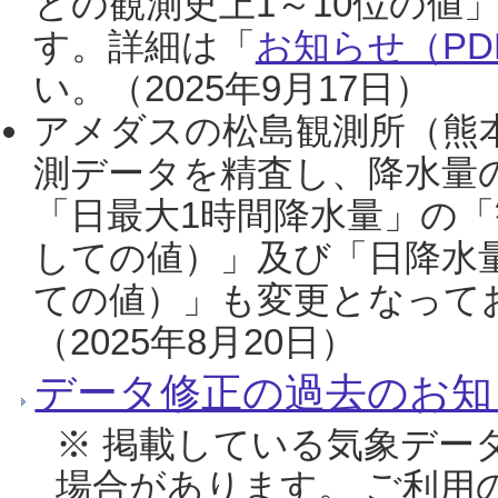
との観測史上1～10位の値
す。詳細は「
お知らせ（PDF
い。（2025年9月17日）
アメダスの松島観測所（熊本
測データを精査し、降水量
「日最大1時間降水量」の「
しての値）」及び「日降水
ての値）」も変更となって
（2025年8月20日）
データ修正の過去のお知
※ 掲載している気象デー
場合があります。 ご利用