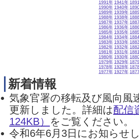
1991年
1941年
189
1990年
1940年
189
1989年
1939年
188
1988年
1938年
188
1987年
1937年
188
1986年
1936年
188
1985年
1935年
188
1984年
1934年
188
1983年
1933年
188
1982年
1932年
188
1981年
1931年
188
1980年
1930年
188
1979年
1929年
187
1978年
1928年
187
1977年
1927年
187
新着情報
気象官署の移転及び風向風
更新しました。詳細は
配信
124KB）
をご覧ください。（2
令和6年6月3日にお知らせし