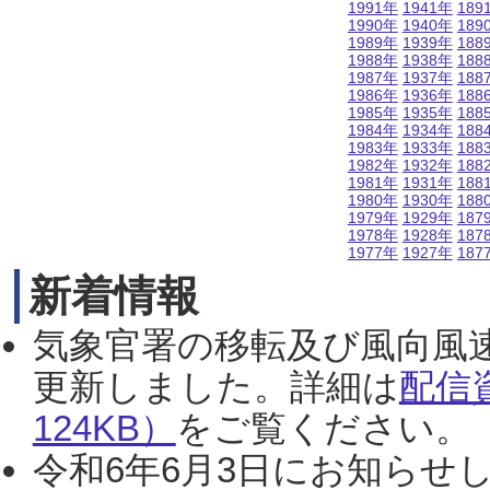
1991年
1941年
189
1990年
1940年
189
1989年
1939年
188
1988年
1938年
188
1987年
1937年
188
1986年
1936年
188
1985年
1935年
188
1984年
1934年
188
1983年
1933年
188
1982年
1932年
188
1981年
1931年
188
1980年
1930年
188
1979年
1929年
187
1978年
1928年
187
1977年
1927年
187
新着情報
気象官署の移転及び風向風
更新しました。詳細は
配信
124KB）
をご覧ください。（2
令和6年6月3日にお知らせし