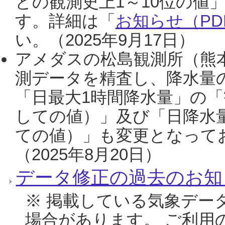
との観測史上1～10位の値
す。詳細は「
お知らせ（PDF
い。（2025年9月17日）
アメダスの松島観測所（熊本
測データを精査し、降水量
「日最大1時間降水量」の「
しての値）」及び「日降水
ての値）」も変更となって
（2025年8月20日）
データ修正の過去のお知
※ 掲載している気象デー
場合があります。 ご利用