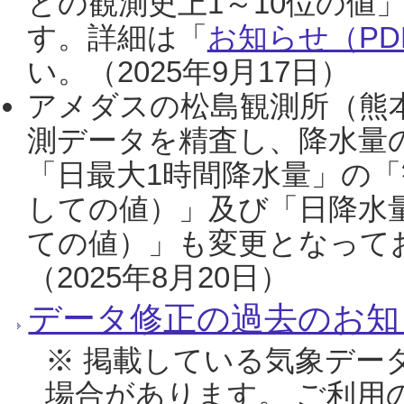
との観測史上1～10位の値
す。詳細は「
お知らせ（PDF
い。（2025年9月17日）
アメダスの松島観測所（熊本
測データを精査し、降水量
「日最大1時間降水量」の「
しての値）」及び「日降水
ての値）」も変更となって
（2025年8月20日）
データ修正の過去のお知
※ 掲載している気象デー
場合があります。 ご利用