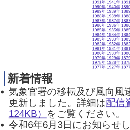
1991年
1941年
189
1990年
1940年
189
1989年
1939年
188
1988年
1938年
188
1987年
1937年
188
1986年
1936年
188
1985年
1935年
188
1984年
1934年
188
1983年
1933年
188
1982年
1932年
188
1981年
1931年
188
1980年
1930年
188
1979年
1929年
187
1978年
1928年
187
1977年
1927年
187
新着情報
気象官署の移転及び風向風
更新しました。詳細は
配信
124KB）
をご覧ください。（2
令和6年6月3日にお知らせし