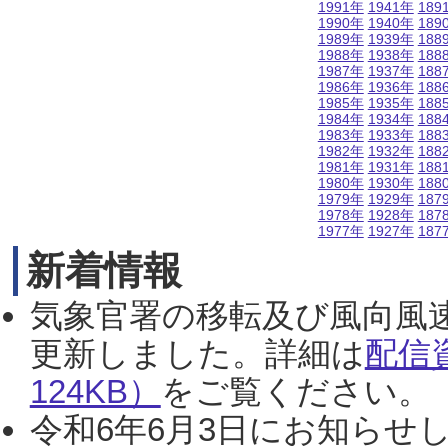
1991年
1941年
189
1990年
1940年
189
1989年
1939年
188
1988年
1938年
188
1987年
1937年
188
1986年
1936年
188
1985年
1935年
188
1984年
1934年
188
1983年
1933年
188
1982年
1932年
188
1981年
1931年
188
1980年
1930年
188
1979年
1929年
187
1978年
1928年
187
1977年
1927年
187
新着情報
気象官署の移転及び風向風
更新しました。詳細は
配信
124KB）
をご覧ください。（2
令和6年6月3日にお知らせし