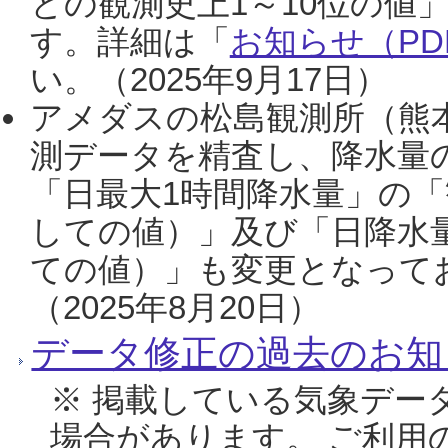
との観測史上1～10位の値
す。詳細は「
お知らせ（PDF
い。（2025年9月17日）
アメダスの松島観測所（熊本
測データを精査し、降水量
「日最大1時間降水量」の「
しての値）」及び「日降水
ての値）」も変更となって
（2025年8月20日）
データ修正の過去のお知
※ 掲載している気象デー
場合があります。 ご利用