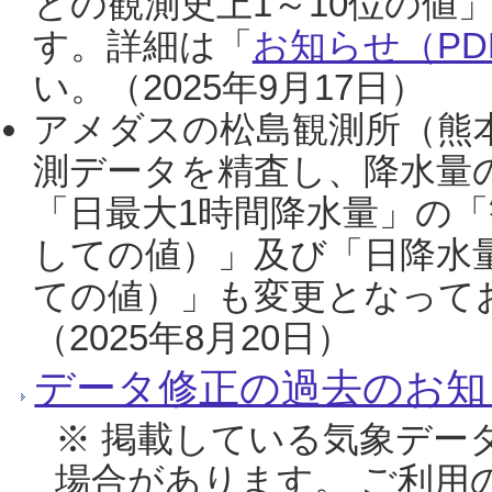
との観測史上1～10位の値
す。詳細は「
お知らせ（PDF
い。（2025年9月17日）
アメダスの松島観測所（熊本
測データを精査し、降水量
「日最大1時間降水量」の「
しての値）」及び「日降水
ての値）」も変更となって
（2025年8月20日）
データ修正の過去のお知
※ 掲載している気象デー
場合があります。 ご利用