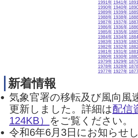
1991年
1941年
189
1990年
1940年
189
1989年
1939年
188
1988年
1938年
188
1987年
1937年
188
1986年
1936年
188
1985年
1935年
188
1984年
1934年
188
1983年
1933年
188
1982年
1932年
188
1981年
1931年
188
1980年
1930年
188
1979年
1929年
187
1978年
1928年
187
1977年
1927年
187
新着情報
気象官署の移転及び風向風
更新しました。詳細は
配信
124KB）
をご覧ください。（2
令和6年6月3日にお知らせし