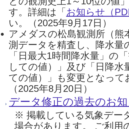
との観測史上1～10位の値
す。詳細は「
お知らせ（PDF
い。（2025年9月17日）
アメダスの松島観測所（熊本
測データを精査し、降水量
「日最大1時間降水量」の「
しての値）」及び「日降水
ての値）」も変更となって
（2025年8月20日）
データ修正の過去のお知
※ 掲載している気象デー
場合があります。 ご利用