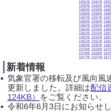
1991年
1941年
189
1990年
1940年
189
1989年
1939年
188
1988年
1938年
188
1987年
1937年
188
1986年
1936年
188
1985年
1935年
188
1984年
1934年
188
1983年
1933年
188
1982年
1932年
188
1981年
1931年
188
1980年
1930年
188
1979年
1929年
187
1978年
1928年
187
1977年
1927年
187
新着情報
気象官署の移転及び風向風
更新しました。詳細は
配信
124KB）
をご覧ください。（2
令和6年6月3日にお知らせし