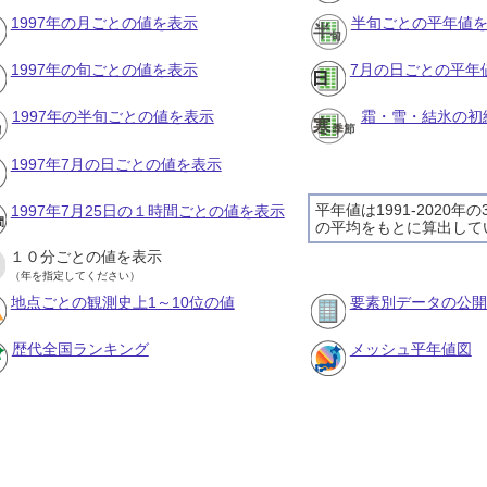
1997年の月ごとの値を表示
半旬ごとの平年値
1997年の旬ごとの値を表示
7月の日ごとの平年
1997年の半旬ごとの値を表示
霜・雪・結氷の初
1997年7月の日ごとの値を表示
平年値は1991-2020年
1997年7月25日の１時間ごとの値を表示
の平均をもとに算出して
１０分ごとの値を表示
（年を指定してください）
地点ごとの観測史上1～10位の値
要素別データの公開
歴代全国ランキング
メッシュ平年値図