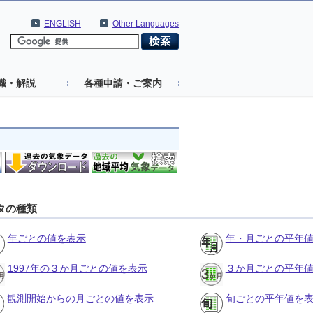
ENGLISH
Other Languages
識・解説
各種申請・ご案内
タの種類
年ごとの値を表示
年・月ごとの平年
1997年の３か月ごとの値を表示
３か月ごとの平年
観測開始からの月ごとの値を表示
旬ごとの平年値を