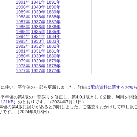
1991年
1941年
1891年
1990年
1940年
1890年
1989年
1939年
1889年
1988年
1938年
1888年
1987年
1937年
1887年
1986年
1936年
1886年
1985年
1935年
1885年
1984年
1934年
1884年
1983年
1933年
1883年
1982年
1932年
1882年
1981年
1931年
1881年
1980年
1930年
1880年
1979年
1929年
1879年
1978年
1928年
1878年
1977年
1927年
1877年
設に伴い、平年値の一部を更新しました。詳細は
配信資料に関するお知らせ
0年平年値の第4版の一部誤りを修正し、第4.0.1版として公開、利用を
21KB）
のとおりです。（2024年7月11日）
0年平年値の第4版に誤りがあると判明しました。ご迷惑をおかけして申し訳
です。（2024年6月3日）