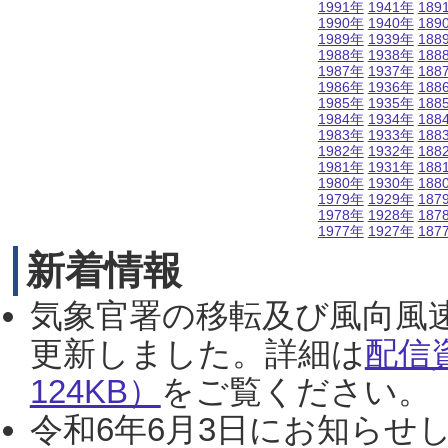
1991年
1941年
189
1990年
1940年
189
1989年
1939年
188
1988年
1938年
188
1987年
1937年
188
1986年
1936年
188
1985年
1935年
188
1984年
1934年
188
1983年
1933年
188
1982年
1932年
188
1981年
1931年
188
1980年
1930年
188
1979年
1929年
187
1978年
1928年
187
1977年
1927年
187
新着情報
気象官署の移転及び風向風
更新しました。詳細は
配信
124KB）
をご覧ください。（2
令和6年6月3日にお知らせし