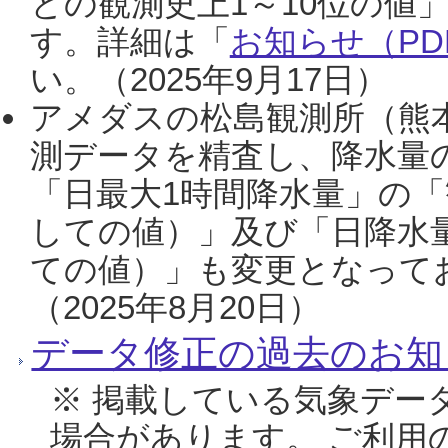
との観測史上1～10位の値
す。詳細は「
お知らせ（PDF
い。（2025年9月17日）
アメダスの松島観測所（熊本
測データを精査し、降水量
「日最大1時間降水量」の「
しての値）」及び「日降水
ての値）」も変更となって
（2025年8月20日）
データ修正の過去のお知
※ 掲載している気象デー
場合があります。 ご利用