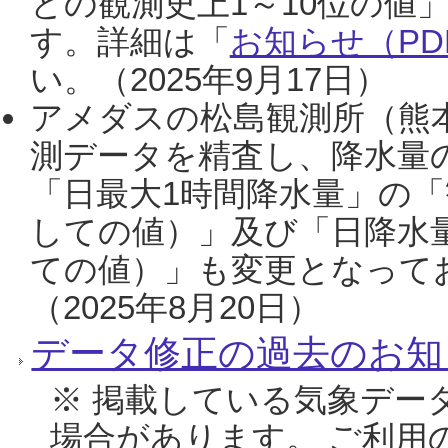
との観測史上1～10位の値
す。詳細は「
お知らせ（PDF
い。（2025年9月17日）
アメダスの松島観測所（熊本
測データを精査し、降水量
「日最大1時間降水量」の「
しての値）」及び「日降水
ての値）」も変更となって
（2025年8月20日）
データ修正の過去のお知
※ 掲載している気象デー
場合があります。 ご利用