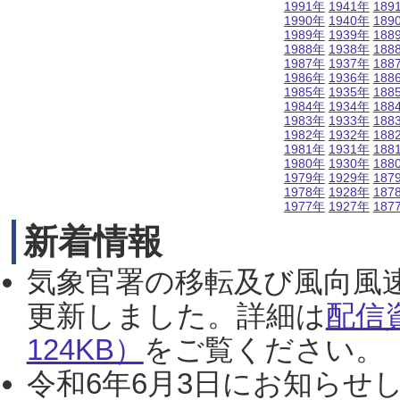
1991年
1941年
189
1990年
1940年
189
1989年
1939年
188
1988年
1938年
188
1987年
1937年
188
1986年
1936年
188
1985年
1935年
188
1984年
1934年
188
1983年
1933年
188
1982年
1932年
188
1981年
1931年
188
1980年
1930年
188
1979年
1929年
187
1978年
1928年
187
1977年
1927年
187
新着情報
気象官署の移転及び風向風
更新しました。詳細は
配信
124KB）
をご覧ください。（2
令和6年6月3日にお知らせし