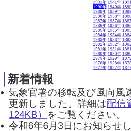
1991年
1941年
189
1990年
1940年
189
1989年
1939年
188
1988年
1938年
188
1987年
1937年
188
1986年
1936年
188
1985年
1935年
188
1984年
1934年
188
1983年
1933年
188
1982年
1932年
188
1981年
1931年
188
1980年
1930年
188
1979年
1929年
187
1978年
1928年
187
1977年
1927年
187
新着情報
気象官署の移転及び風向風
更新しました。詳細は
配信
124KB）
をご覧ください。（2
令和6年6月3日にお知らせし