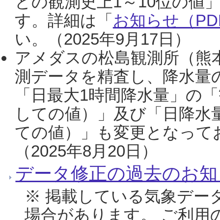
との観測史上1～10位の値
す。詳細は「
お知らせ（PDF
い。（2025年9月17日）
アメダスの松島観測所（熊本
測データを精査し、降水量
「日最大1時間降水量」の「
しての値）」及び「日降水
ての値）」も変更となって
（2025年8月20日）
データ修正の過去のお知
※ 掲載している気象デー
場合があります。 ご利用