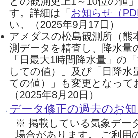
との観測史上1～10位の値
す。詳細は「
お知らせ（PDF
い。（2025年9月17日）
アメダスの松島観測所（熊本
測データを精査し、降水量
「日最大1時間降水量」の「
しての値）」及び「日降水
ての値）」も変更となって
（2025年8月20日）
データ修正の過去のお知
※ 掲載している気象デー
場合があります。 ご利用