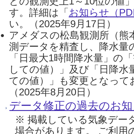
との観測史上1～10位の値
す。詳細は「
お知らせ（PDF
い。（2025年9月17日）
アメダスの松島観測所（熊本
測データを精査し、降水量
「日最大1時間降水量」の「
しての値）」及び「日降水
ての値）」も変更となって
（2025年8月20日）
データ修正の過去のお知
※ 掲載している気象デー
場合があります。 ご利用