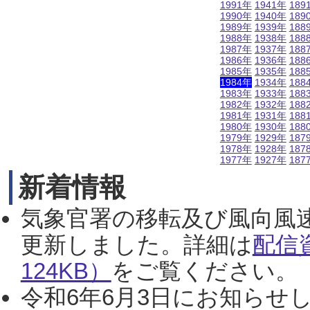
1991年
1941年
189
1990年
1940年
189
1989年
1939年
188
1988年
1938年
188
1987年
1937年
188
1986年
1936年
188
1985年
1935年
188
1984年
1934年
188
1983年
1933年
188
1982年
1932年
188
1981年
1931年
188
1980年
1930年
188
1979年
1929年
187
1978年
1928年
187
1977年
1927年
187
新着情報
気象官署の移転及び風向風
更新しました。詳細は
配信
124KB）
をご覧ください。（2
令和6年6月3日にお知らせし