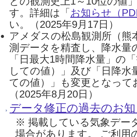
との観測史上1～10位の値
す。詳細は「
お知らせ（PDF
い。（2025年9月17日）
アメダスの松島観測所（熊本
測データを精査し、降水量
「日最大1時間降水量」の「
しての値）」及び「日降水
ての値）」も変更となって
（2025年8月20日）
データ修正の過去のお知
※ 掲載している気象デー
場合があります。 ご利用