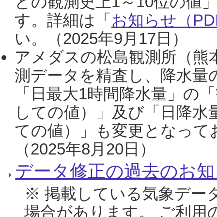
との観測史上1～10位の値
す。詳細は「
お知らせ（PDF
い。（2025年9月17日）
アメダスの松島観測所（熊本
測データを精査し、降水量
「日最大1時間降水量」の「
しての値）」及び「日降水
ての値）」も変更となって
（2025年8月20日）
データ修正の過去のお知
※ 掲載している気象デー
場合があります。 ご利用