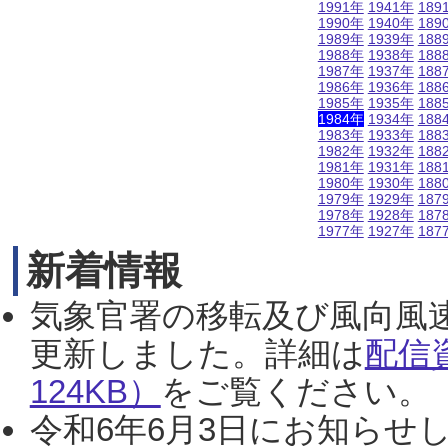
1991年
1941年
189
1990年
1940年
189
1989年
1939年
188
1988年
1938年
188
1987年
1937年
188
1986年
1936年
188
1985年
1935年
188
1984年
1934年
188
1983年
1933年
188
1982年
1932年
188
1981年
1931年
188
1980年
1930年
188
1979年
1929年
187
1978年
1928年
187
1977年
1927年
187
新着情報
気象官署の移転及び風向風
更新しました。詳細は
配信
124KB）
をご覧ください。（2
令和6年6月3日にお知らせし