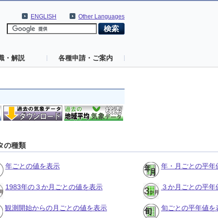
ENGLISH
Other Languages
識・解説
各種申請・ご案内
タの種類
年ごとの値を表示
年・月ごとの平年
1983年の３か月ごとの値を表示
３か月ごとの平年
観測開始からの月ごとの値を表示
旬ごとの平年値を