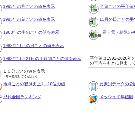
1983年の月ごとの値を表示
半旬ごとの平年値
1983年の旬ごとの値を表示
11月の日ごとの
1983年の半旬ごとの値を表示
霜・雪・結氷の
1983年11月の日ごとの値を表示
平年値は1991-2020
1983年11月21日の１時間ごとの値を表示
の平均をもとに算出し
１０分ごとの値を表示
（年を指定してください）
地点ごとの観測史上1～10位の値
要素別データの公
歴代全国ランキング
メッシュ平年値図