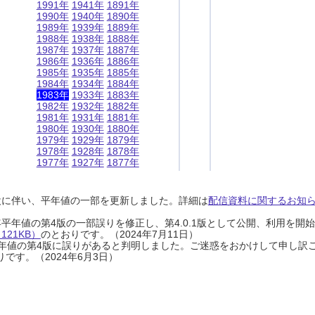
1991年
1941年
1891年
1990年
1940年
1890年
1989年
1939年
1889年
1988年
1938年
1888年
1987年
1937年
1887年
1986年
1936年
1886年
1985年
1935年
1885年
1984年
1934年
1884年
1983年
1933年
1883年
1982年
1932年
1882年
1981年
1931年
1881年
1980年
1930年
1880年
1979年
1929年
1879年
1978年
1928年
1878年
1977年
1927年
1877年
設に伴い、平年値の一部を更新しました。詳細は
配信資料に関するお知らせ
0年平年値の第4版の一部誤りを修正し、第4.0.1版として公開、利用を
21KB）
のとおりです。（2024年7月11日）
0年平年値の第4版に誤りがあると判明しました。ご迷惑をおかけして申し訳
です。（2024年6月3日）