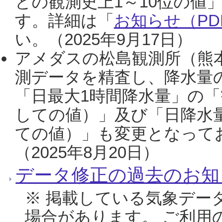
との観測史上1～10位の値
す。詳細は「
お知らせ（PDF
い。（2025年9月17日）
アメダスの松島観測所（熊本
測データを精査し、降水量
「日最大1時間降水量」の「
しての値）」及び「日降水
ての値）」も変更となって
（2025年8月20日）
データ修正の過去のお知
※ 掲載している気象デー
場合があります。 ご利用