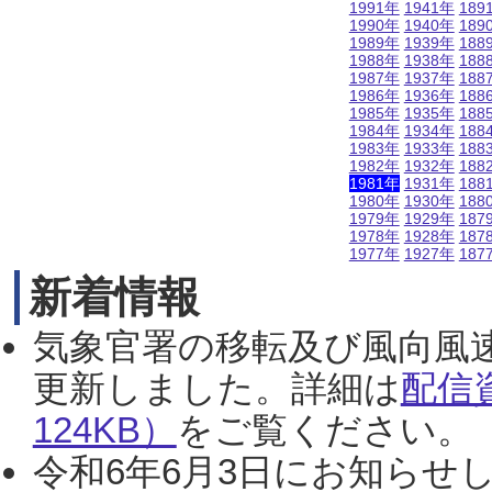
1991年
1941年
189
1990年
1940年
189
1989年
1939年
188
1988年
1938年
188
1987年
1937年
188
1986年
1936年
188
1985年
1935年
188
1984年
1934年
188
1983年
1933年
188
1982年
1932年
188
1981年
1931年
188
1980年
1930年
188
1979年
1929年
187
1978年
1928年
187
1977年
1927年
187
新着情報
気象官署の移転及び風向風
更新しました。詳細は
配信
124KB）
をご覧ください。（2
令和6年6月3日にお知らせし