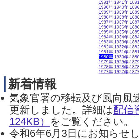
1991年
1941年
189
1990年
1940年
189
1989年
1939年
188
1988年
1938年
188
1987年
1937年
188
1986年
1936年
188
1985年
1935年
188
1984年
1934年
188
1983年
1933年
188
1982年
1932年
188
1981年
1931年
188
1980年
1930年
188
1979年
1929年
187
1978年
1928年
187
1977年
1927年
187
新着情報
気象官署の移転及び風向風
更新しました。詳細は
配信
124KB）
をご覧ください。（2
令和6年6月3日にお知らせし