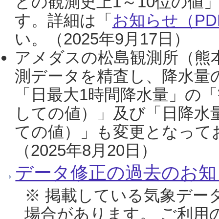
との観測史上1～10位の値
す。詳細は「
お知らせ（PDF
い。（2025年9月17日）
アメダスの松島観測所（熊本
測データを精査し、降水量
「日最大1時間降水量」の「
しての値）」及び「日降水
ての値）」も変更となって
（2025年8月20日）
データ修正の過去のお知
※ 掲載している気象デー
場合があります。 ご利用