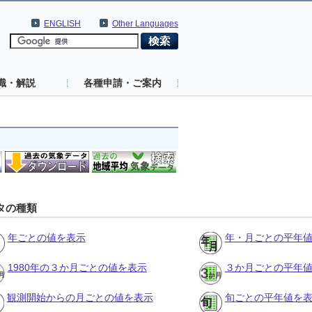
ENGLISH
Other Languages
識・解説
各種申請・ご案内
タの種類
年ごとの値を表示
年・月ごとの平年
1980年の３か月ごとの値を表示
３か月ごとの平年
観測開始からの月ごとの値を表示
旬ごとの平年値を