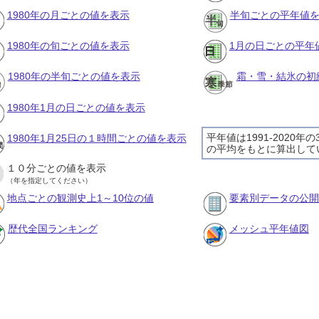
1980年の月ごとの値を表示
半旬ごとの平年値
1980年の旬ごとの値を表示
1月の日ごとの平年
1980年の半旬ごとの値を表示
霜・雪・結氷の初
1980年1月の日ごとの値を表示
平年値は1991-2020年
1980年1月25日の１時間ごとの値を表示
の平均をもとに算出して
１０分ごとの値を表示
（年を指定してください）
地点ごとの観測史上1～10位の値
要素別データの公開
歴代全国ランキング
メッシュ平年値図