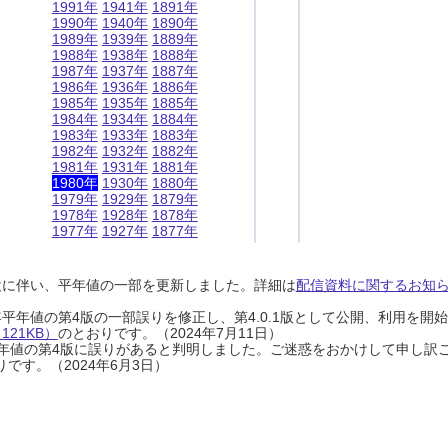
1991年
1941年
1891年
1990年
1940年
1890年
1989年
1939年
1889年
1988年
1938年
1888年
1987年
1937年
1887年
1986年
1936年
1886年
1985年
1935年
1885年
1984年
1934年
1884年
1983年
1933年
1883年
1982年
1932年
1882年
1981年
1931年
1881年
1980年
1930年
1880年
1979年
1929年
1879年
1978年
1928年
1878年
1977年
1927年
1877年
設に伴い、平年値の一部を更新しました。詳細は
配信資料に関するお知らせ
0年平年値の第4版の一部誤りを修正し、第4.0.1版として公開、利用を
21KB）
のとおりです。（2024年7月11日）
0年平年値の第4版に誤りがあると判明しました。ご迷惑をおかけして申し訳
です。（2024年6月3日）