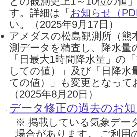
との観測史上1～10位の値
す。詳細は「
お知らせ（PDF
い。（2025年9月17日）
アメダスの松島観測所（熊本
測データを精査し、降水量
「日最大1時間降水量」の「
しての値）」及び「日降水
ての値）」も変更となって
（2025年8月20日）
データ修正の過去のお知
※ 掲載している気象デー
場合があります。 ご利用