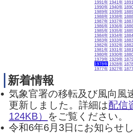
1991年
1941年
189
1990年
1940年
189
1989年
1939年
188
1988年
1938年
188
1987年
1937年
188
1986年
1936年
188
1985年
1935年
188
1984年
1934年
188
1983年
1933年
188
1982年
1932年
188
1981年
1931年
188
1980年
1930年
188
1979年
1929年
187
1978年
1928年
187
1977年
1927年
187
新着情報
気象官署の移転及び風向風
更新しました。詳細は
配信
124KB）
をご覧ください。（2
令和6年6月3日にお知らせし