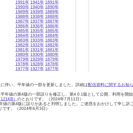
1991年
1941年
1891年
1990年
1940年
1890年
1989年
1939年
1889年
1988年
1938年
1888年
1987年
1937年
1887年
1986年
1936年
1886年
1985年
1935年
1885年
1984年
1934年
1884年
1983年
1933年
1883年
1982年
1932年
1882年
1981年
1931年
1881年
1980年
1930年
1880年
1979年
1929年
1879年
1978年
1928年
1878年
1977年
1927年
1877年
設に伴い、平年値の一部を更新しました。詳細は
配信資料に関するお知らせ
0年平年値の第4版の一部誤りを修正し、第4.0.1版として公開、利用を
21KB）
のとおりです。（2024年7月11日）
0年平年値の第4版に誤りがあると判明しました。ご迷惑をおかけして申し訳
です。（2024年6月3日）