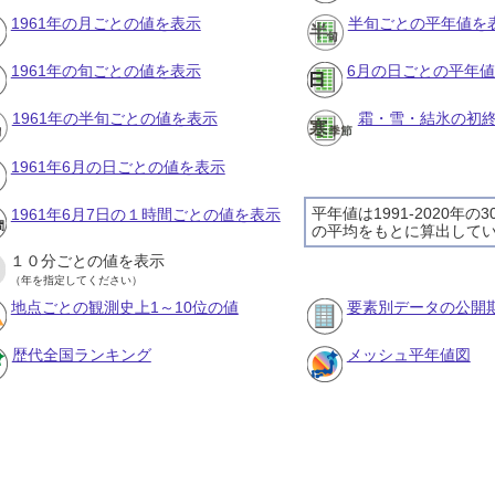
1961年の月ごとの値を表示
半旬ごとの平年値を
1961年の旬ごとの値を表示
6月の日ごとの平年
1961年の半旬ごとの値を表示
霜・雪・結氷の初
1961年6月の日ごとの値を表示
平年値は1991-2020年の
1961年6月7日の１時間ごとの値を表示
の平均をもとに算出して
１０分ごとの値を表示
（年を指定してください）
地点ごとの観測史上1～10位の値
要素別データの公開
歴代全国ランキング
メッシュ平年値図