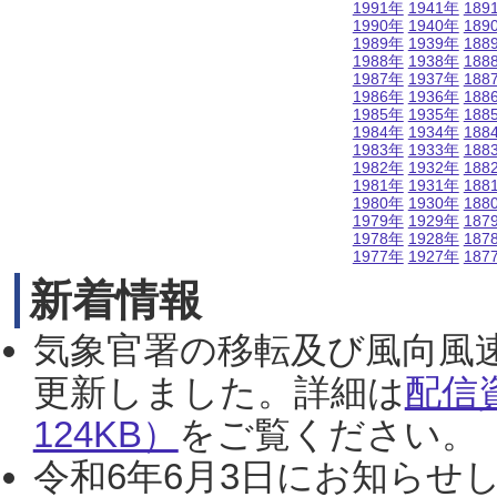
1991年
1941年
189
1990年
1940年
189
1989年
1939年
188
1988年
1938年
188
1987年
1937年
188
1986年
1936年
188
1985年
1935年
188
1984年
1934年
188
1983年
1933年
188
1982年
1932年
188
1981年
1931年
188
1980年
1930年
188
1979年
1929年
187
1978年
1928年
187
1977年
1927年
187
新着情報
気象官署の移転及び風向風
更新しました。詳細は
配信
124KB）
をご覧ください。（2
令和6年6月3日にお知らせし