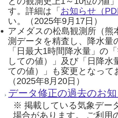
との観測史上1～10位の値
す。詳細は「
お知らせ（PDF
い。（2025年9月17日）
アメダスの松島観測所（熊本
測データを精査し、降水量
「日最大1時間降水量」の「
しての値）」及び「日降水
ての値）」も変更となって
（2025年8月20日）
データ修正の過去のお知
※ 掲載している気象デー
場合があります。 ご利用