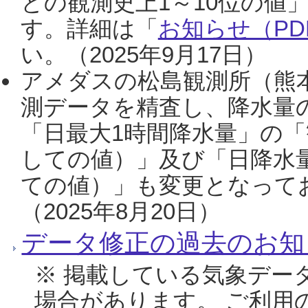
との観測史上1～10位の値
す。詳細は「
お知らせ（PDF
い。（2025年9月17日）
アメダスの松島観測所（熊本
測データを精査し、降水量
「日最大1時間降水量」の「
しての値）」及び「日降水
ての値）」も変更となって
（2025年8月20日）
データ修正の過去のお知
※ 掲載している気象デー
場合があります。 ご利用