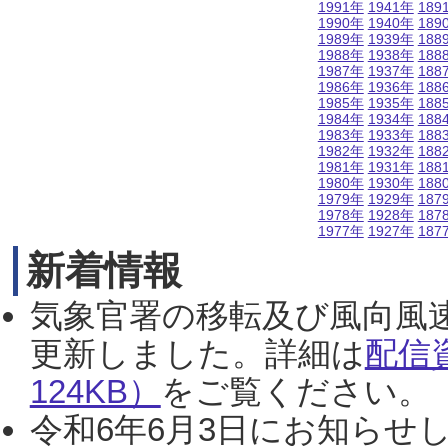
1991年
1941年
189
1990年
1940年
189
1989年
1939年
188
1988年
1938年
188
1987年
1937年
188
1986年
1936年
188
1985年
1935年
188
1984年
1934年
188
1983年
1933年
188
1982年
1932年
188
1981年
1931年
188
1980年
1930年
188
1979年
1929年
187
1978年
1928年
187
1977年
1927年
187
新着情報
気象官署の移転及び風向風
更新しました。詳細は
配信
124KB）
をご覧ください。（2
令和6年6月3日にお知らせし