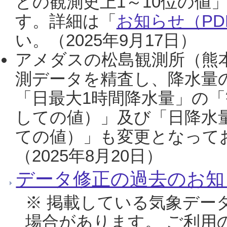
との観測史上1～10位の値
す。詳細は「
お知らせ（PDF
い。（2025年9月17日）
アメダスの松島観測所（熊本
測データを精査し、降水量
「日最大1時間降水量」の「
しての値）」及び「日降水
ての値）」も変更となって
（2025年8月20日）
データ修正の過去のお知
※ 掲載している気象デー
場合があります。 ご利用