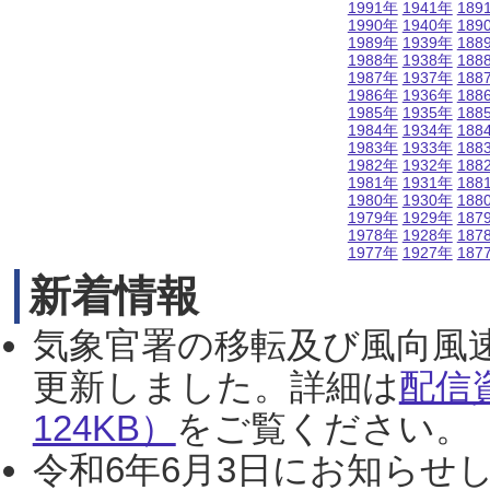
1991年
1941年
189
1990年
1940年
189
1989年
1939年
188
1988年
1938年
188
1987年
1937年
188
1986年
1936年
188
1985年
1935年
188
1984年
1934年
188
1983年
1933年
188
1982年
1932年
188
1981年
1931年
188
1980年
1930年
188
1979年
1929年
187
1978年
1928年
187
1977年
1927年
187
新着情報
気象官署の移転及び風向風
更新しました。詳細は
配信
124KB）
をご覧ください。（2
令和6年6月3日にお知らせし