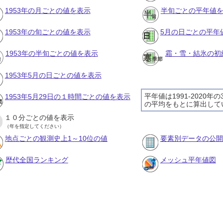
1953年の月ごとの値を表示
半旬ごとの平年値
1953年の旬ごとの値を表示
5月の日ごとの平年
1953年の半旬ごとの値を表示
霜・雪・結氷の初
1953年5月の日ごとの値を表示
平年値は1991-2020年
1953年5月29日の１時間ごとの値を表示
の平均をもとに算出して
１０分ごとの値を表示
（年を指定してください）
地点ごとの観測史上1～10位の値
要素別データの公開
歴代全国ランキング
メッシュ平年値図