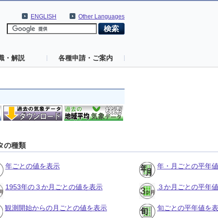
ENGLISH
Other Languages
識・解説
各種申請・ご案内
タの種類
年ごとの値を表示
年・月ごとの平年
1953年の３か月ごとの値を表示
３か月ごとの平年
観測開始からの月ごとの値を表示
旬ごとの平年値を