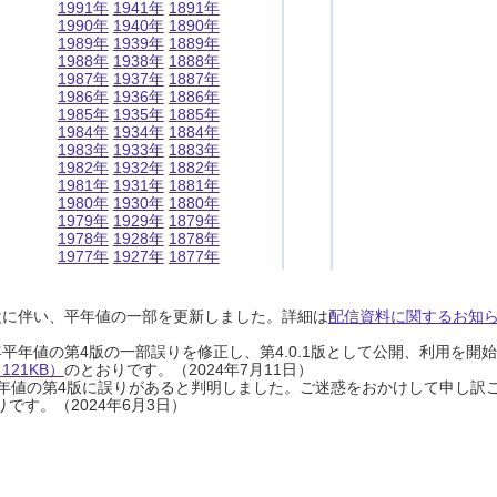
1991年
1941年
1891年
1990年
1940年
1890年
1989年
1939年
1889年
1988年
1938年
1888年
1987年
1937年
1887年
1986年
1936年
1886年
1985年
1935年
1885年
1984年
1934年
1884年
1983年
1933年
1883年
1982年
1932年
1882年
1981年
1931年
1881年
1980年
1930年
1880年
1979年
1929年
1879年
1978年
1928年
1878年
1977年
1927年
1877年
設に伴い、平年値の一部を更新しました。詳細は
配信資料に関するお知らせ
0年平年値の第4版の一部誤りを修正し、第4.0.1版として公開、利用を
21KB）
のとおりです。（2024年7月11日）
0年平年値の第4版に誤りがあると判明しました。ご迷惑をおかけして申し訳
です。（2024年6月3日）