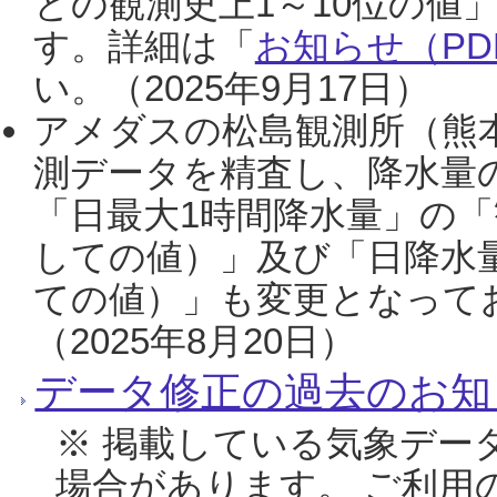
との観測史上1～10位の値
す。詳細は「
お知らせ（PDF
い。（2025年9月17日）
アメダスの松島観測所（熊本
測データを精査し、降水量
「日最大1時間降水量」の「
しての値）」及び「日降水
ての値）」も変更となって
（2025年8月20日）
データ修正の過去のお知
※ 掲載している気象デー
場合があります。 ご利用