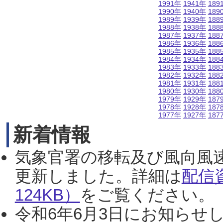
1991年
1941年
189
1990年
1940年
189
1989年
1939年
188
1988年
1938年
188
1987年
1937年
188
1986年
1936年
188
1985年
1935年
188
1984年
1934年
188
1983年
1933年
188
1982年
1932年
188
1981年
1931年
188
1980年
1930年
188
1979年
1929年
187
1978年
1928年
187
1977年
1927年
187
新着情報
気象官署の移転及び風向風
更新しました。詳細は
配信
124KB）
をご覧ください。（2
令和6年6月3日にお知らせし