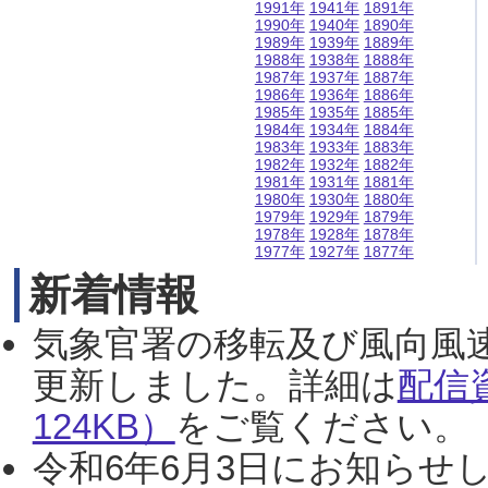
1991年
1941年
1891年
1990年
1940年
1890年
1989年
1939年
1889年
1988年
1938年
1888年
1987年
1937年
1887年
1986年
1936年
1886年
1985年
1935年
1885年
1984年
1934年
1884年
1983年
1933年
1883年
1982年
1932年
1882年
1981年
1931年
1881年
1980年
1930年
1880年
1979年
1929年
1879年
1978年
1928年
1878年
1977年
1927年
1877年
新着情報
気象官署の移転及び風向風
更新しました。詳細は
配信
124KB）
をご覧ください。（2
令和6年6月3日にお知らせし