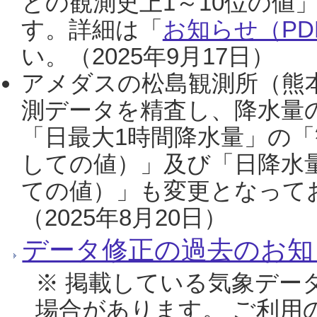
との観測史上1～10位の値
す。詳細は「
お知らせ（PDF
い。（2025年9月17日）
アメダスの松島観測所（熊本
測データを精査し、降水量
「日最大1時間降水量」の「
しての値）」及び「日降水
ての値）」も変更となって
（2025年8月20日）
データ修正の過去のお知
※ 掲載している気象デー
場合があります。 ご利用