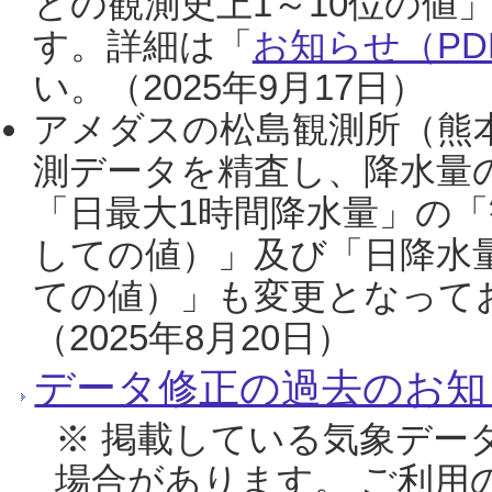
との観測史上1～10位の値
す。詳細は「
お知らせ（PDF
い。（2025年9月17日）
アメダスの松島観測所（熊本
測データを精査し、降水量
「日最大1時間降水量」の「
しての値）」及び「日降水
ての値）」も変更となって
（2025年8月20日）
データ修正の過去のお知
※ 掲載している気象デー
場合があります。 ご利用