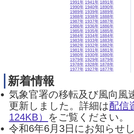
1991年
1941年
1891年
1990年
1940年
1890年
1989年
1939年
1889年
1988年
1938年
1888年
1987年
1937年
1887年
1986年
1936年
1886年
1985年
1935年
1885年
1984年
1934年
1884年
1983年
1933年
1883年
1982年
1932年
1882年
1981年
1931年
1881年
1980年
1930年
1880年
1979年
1929年
1879年
1978年
1928年
1878年
1977年
1927年
1877年
新着情報
気象官署の移転及び風向風
更新しました。詳細は
配信
124KB）
をご覧ください。（2
令和6年6月3日にお知らせし