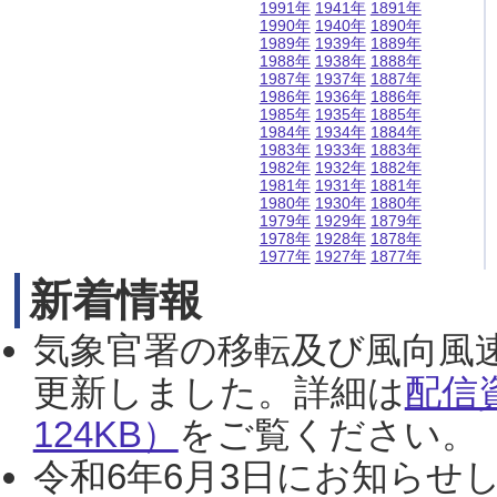
1991年
1941年
1891年
1990年
1940年
1890年
1989年
1939年
1889年
1988年
1938年
1888年
1987年
1937年
1887年
1986年
1936年
1886年
1985年
1935年
1885年
1984年
1934年
1884年
1983年
1933年
1883年
1982年
1932年
1882年
1981年
1931年
1881年
1980年
1930年
1880年
1979年
1929年
1879年
1978年
1928年
1878年
1977年
1927年
1877年
新着情報
気象官署の移転及び風向風
更新しました。詳細は
配信
124KB）
をご覧ください。（2
令和6年6月3日にお知らせし