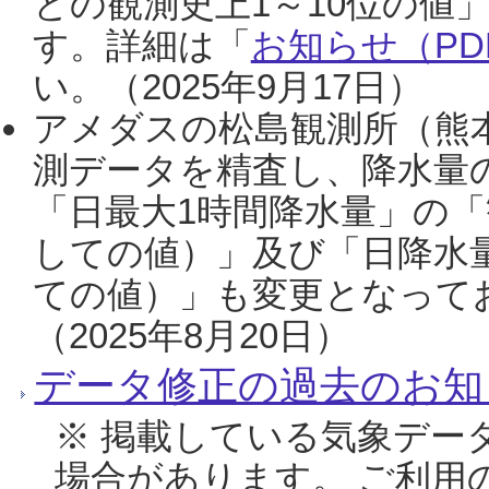
との観測史上1～10位の値
す。詳細は「
お知らせ（PDF
い。（2025年9月17日）
アメダスの松島観測所（熊本
測データを精査し、降水量
「日最大1時間降水量」の「
しての値）」及び「日降水
ての値）」も変更となって
（2025年8月20日）
データ修正の過去のお知
※ 掲載している気象デー
場合があります。 ご利用