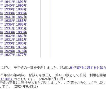
1年
1941年
1891年
0年
1940年
1890年
9年
1939年
1889年
8年
1938年
1888年
7年
1937年
1887年
6年
1936年
1886年
5年
1935年
1885年
4年
1934年
1884年
3年
1933年
1883年
2年
1932年
1882年
1年
1931年
1881年
0年
1930年
1880年
9年
1929年
1879年
8年
1928年
1878年
7年
1927年
1877年
設に伴い、平年値の一部を更新しました。詳細は
配信資料に関するお知らせ
0年平年値の第4版の一部誤りを修正し、第4.0.1版として公開、利用を
21KB）
のとおりです。（2024年7月11日）
0年平年値の第4版に誤りがあると判明しました。ご迷惑をおかけして申し訳
です。（2024年6月3日）