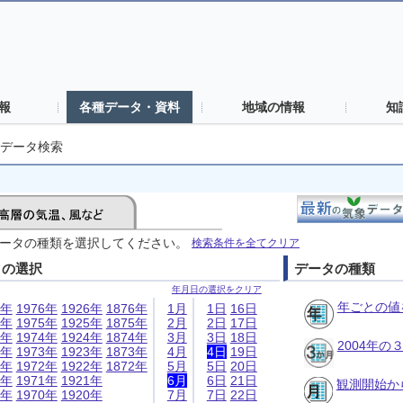
報
各種データ・資料
地域の情報
知
データ検索
ータの種類を選択してください。
検索条件を全てクリア
日の選択
データの種類
年月日の選択をクリア
年ごとの値
6年
1976年
1926年
1876年
1月
1日
16日
5年
1975年
1925年
1875年
2月
2日
17日
4年
1974年
1924年
1874年
3月
3日
18日
2004年
3年
1973年
1923年
1873年
4月
4日
19日
2年
1972年
1922年
1872年
5月
5日
20日
1年
1971年
1921年
6月
6日
21日
観測開始か
0年
1970年
1920年
7月
7日
22日