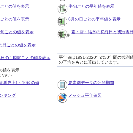
月ごとの値を表示
半旬ごとの平年値を表示
旬ごとの値を表示
6月の日ごとの平年値を表示
の半旬ごとの値を表示
霜・雪・結氷の初終日と初冠雪
月の日ごとの値を表示
平年値は1991-2020年の30年間の観測
月4日の１時間ごとの値を表示
の平均をもとに算出しています。
の値を表示
ください）
観測史上1～10位の値
要素別データの公開期間
ンキング
メッシュ平年値図