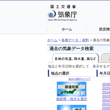
ホーム
防災情
ホーム
>
各種データ・資料
>
過去の気象
過去の気象データ検索
地点と年月日時を選択して、表示するデ
地点の選択
年月
地点の選択をクリア
202
202
202
202
都府県・地方を選択
202
202
202