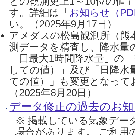
との観測史上1～10位の値
す。詳細は「
お知らせ（PDF
い。（2025年9月17日）
アメダスの松島観測所（熊本
測データを精査し、降水量
「日最大1時間降水量」の「
しての値）」及び「日降水
ての値）」も変更となって
（2025年8月20日）
データ修正の過去のお知
※ 掲載している気象デー
場合があります。 ご利用