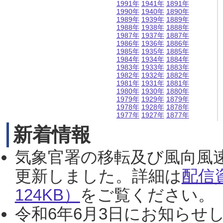
1991年
1941年
1891年
1990年
1940年
1890年
1989年
1939年
1889年
1988年
1938年
1888年
1987年
1937年
1887年
1986年
1936年
1886年
1985年
1935年
1885年
1984年
1934年
1884年
1983年
1933年
1883年
1982年
1932年
1882年
1981年
1931年
1881年
1980年
1930年
1880年
1979年
1929年
1879年
1978年
1928年
1878年
1977年
1927年
1877年
新着情報
気象官署の移転及び風向風
更新しました。詳細は
配信
124KB）
をご覧ください。（2
令和6年6月3日にお知らせし