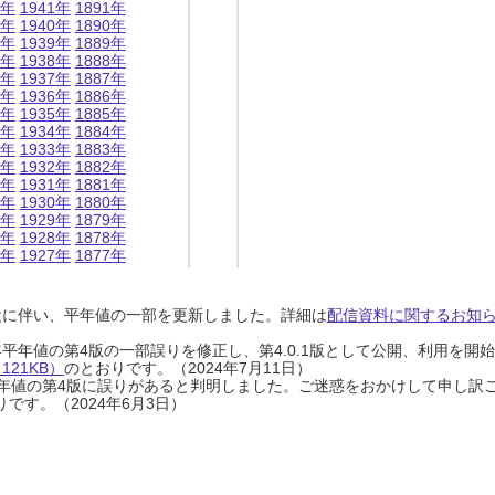
1年
1941年
1891年
0年
1940年
1890年
9年
1939年
1889年
8年
1938年
1888年
7年
1937年
1887年
6年
1936年
1886年
5年
1935年
1885年
4年
1934年
1884年
3年
1933年
1883年
2年
1932年
1882年
1年
1931年
1881年
0年
1930年
1880年
9年
1929年
1879年
8年
1928年
1878年
7年
1927年
1877年
設に伴い、平年値の一部を更新しました。詳細は
配信資料に関するお知らせ
0年平年値の第4版の一部誤りを修正し、第4.0.1版として公開、利用を
21KB）
のとおりです。（2024年7月11日）
0年平年値の第4版に誤りがあると判明しました。ご迷惑をおかけして申し訳
です。（2024年6月3日）