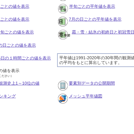
月ごとの値を表示
半旬ごとの平年値を表示
旬ごとの値を表示
7月の日ごとの平年値を表示
の半旬ごとの値を表示
霜・雪・結氷の初終日と初冠雪
月の日ごとの値を表示
平年値は1991-2020年の30年間の観測
月6日の１時間ごとの値を表示
の平均をもとに算出しています。
の値を表示
ください）
観測史上1～10位の値
要素別データの公開期間
ンキング
メッシュ平年値図