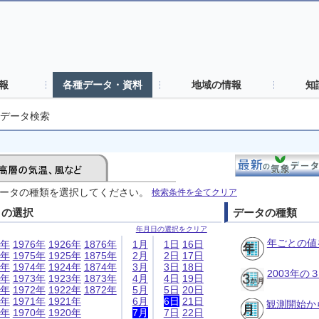
報
各種データ・資料
地域の情報
知
データ検索
ータの種類を選択してください。
検索条件を全てクリア
日の選択
データの種類
年月日の選択をクリア
年ごとの値
6年
1976年
1926年
1876年
1月
1日
16日
5年
1975年
1925年
1875年
2月
2日
17日
4年
1974年
1924年
1874年
3月
3日
18日
2003年
3年
1973年
1923年
1873年
4月
4日
19日
2年
1972年
1922年
1872年
5月
5日
20日
1年
1971年
1921年
6月
6日
21日
観測開始か
0年
1970年
1920年
7月
7日
22日