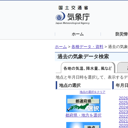
ホーム
防災情
ホーム
>
各種データ・資料
>
過去の気象
過去の気象データ検索
地点と年月日時を選択して、表示するデ
地点の選択
年月
地点の選択をクリア
202
202
202
202
都府県・地方を選択
202
202
202