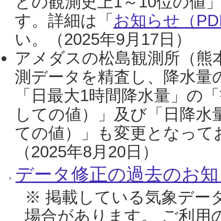
との観測史上1～10位の値
す。詳細は「
お知らせ（PDF
い。（2025年9月17日）
アメダスの松島観測所（熊本
測データを精査し、降水量
「日最大1時間降水量」の「
しての値）」及び「日降水
ての値）」も変更となって
（2025年8月20日）
データ修正の過去のお知
※ 掲載している気象デー
場合があります。 ご利用