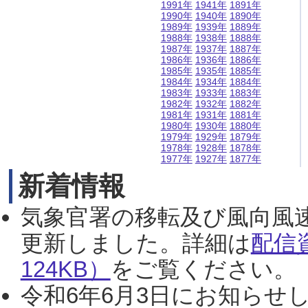
1991年
1941年
1891年
1990年
1940年
1890年
1989年
1939年
1889年
1988年
1938年
1888年
1987年
1937年
1887年
1986年
1936年
1886年
1985年
1935年
1885年
1984年
1934年
1884年
1983年
1933年
1883年
1982年
1932年
1882年
1981年
1931年
1881年
1980年
1930年
1880年
1979年
1929年
1879年
1978年
1928年
1878年
1977年
1927年
1877年
新着情報
気象官署の移転及び風向風
更新しました。詳細は
配信
124KB）
をご覧ください。（2
令和6年6月3日にお知らせし