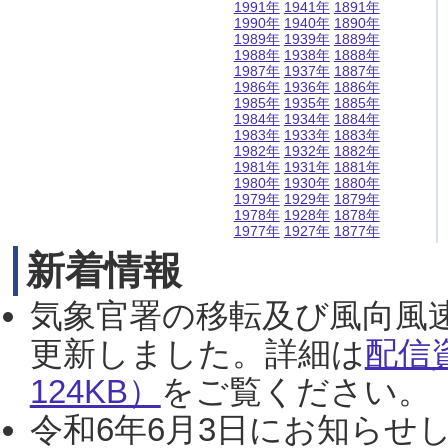
1991年
1941年
1891年
1990年
1940年
1890年
1989年
1939年
1889年
1988年
1938年
1888年
1987年
1937年
1887年
1986年
1936年
1886年
1985年
1935年
1885年
1984年
1934年
1884年
1983年
1933年
1883年
1982年
1932年
1882年
1981年
1931年
1881年
1980年
1930年
1880年
1979年
1929年
1879年
1978年
1928年
1878年
1977年
1927年
1877年
新着情報
気象官署の移転及び風向風
更新しました。詳細は
配信
124KB）
をご覧ください。（2
令和6年6月3日にお知らせし