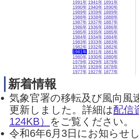
1991年
1941年
1891年
1990年
1940年
1890年
1989年
1939年
1889年
1988年
1938年
1888年
1987年
1937年
1887年
1986年
1936年
1886年
1985年
1935年
1885年
1984年
1934年
1884年
1983年
1933年
1883年
1982年
1932年
1882年
1981年
1931年
1881年
1980年
1930年
1880年
1979年
1929年
1879年
1978年
1928年
1878年
1977年
1927年
1877年
新着情報
気象官署の移転及び風向風
更新しました。詳細は
配信
124KB）
をご覧ください。（2
令和6年6月3日にお知らせし