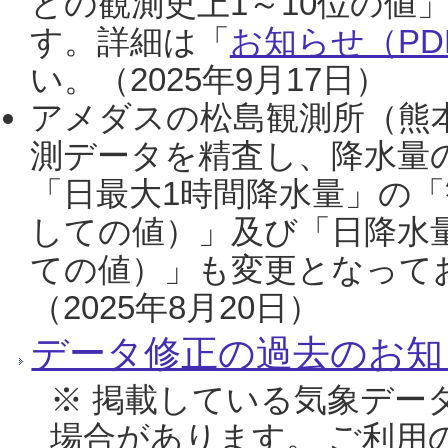
との観測史上1～10位の値
す。詳細は「
お知らせ（PDF
い。（2025年9月17日）
アメダスの松島観測所（熊本
測データを精査し、降水量
「日最大1時間降水量」の「
しての値）」及び「日降水
ての値）」も変更となって
（2025年8月20日）
データ修正の過去のお知
※ 掲載している気象デー
場合があります。 ご利用