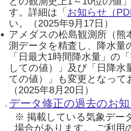
との観測史上1～10位の値
す。詳細は「
お知らせ（PDF
い。（2025年9月17日）
アメダスの松島観測所（熊本
測データを精査し、降水量
「日最大1時間降水量」の「
しての値）」及び「日降水
ての値）」も変更となって
（2025年8月20日）
データ修正の過去のお知
※ 掲載している気象デー
場合があります。 ご利用