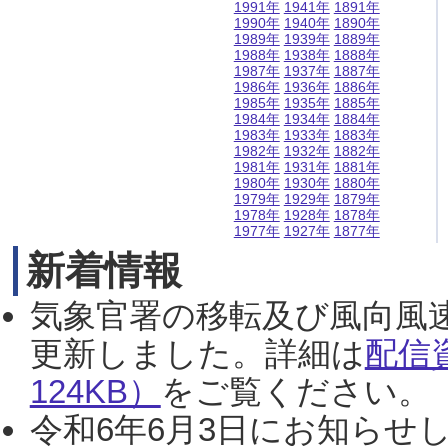
1991年
1941年
1891年
1990年
1940年
1890年
1989年
1939年
1889年
1988年
1938年
1888年
1987年
1937年
1887年
1986年
1936年
1886年
1985年
1935年
1885年
1984年
1934年
1884年
1983年
1933年
1883年
1982年
1932年
1882年
1981年
1931年
1881年
1980年
1930年
1880年
1979年
1929年
1879年
1978年
1928年
1878年
1977年
1927年
1877年
新着情報
気象官署の移転及び風向風
更新しました。詳細は
配信
124KB）
をご覧ください。（2
令和6年6月3日にお知らせし