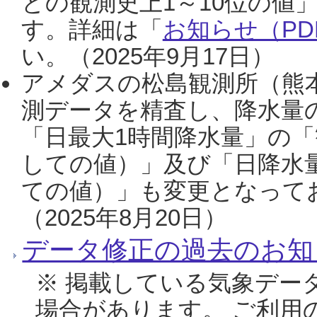
との観測史上1～10位の値
す。詳細は「
お知らせ（PDF
い。（2025年9月17日）
アメダスの松島観測所（熊本
測データを精査し、降水量
「日最大1時間降水量」の「
しての値）」及び「日降水
ての値）」も変更となって
（2025年8月20日）
データ修正の過去のお知
※ 掲載している気象デー
場合があります。 ご利用